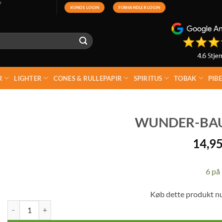
F
KUNDE LOGIN
FORHANDLER LOGIN
R
LIGHTER
CONES & RULLEPAPIR
SPIRITUS
TOBAK
PIB
WUNDER-BAU
14,9
6 på 
Køb dette produkt n
Wunder-Baum Kirsebær antal