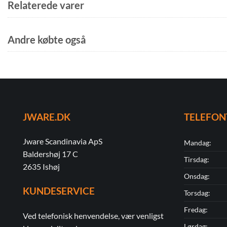
Relaterede varer
Andre købte også
JWARE.DK
TELEFON
Jware Scandinavia ApS
Mandag:
Baldershøj 17 C
Tirsdag:
2635 Ishøj
Onsdag:
KUNDESERVICE
Torsdag:
Fredag:
Ved telefonisk henvendelse, vær venligst
Lørdag: