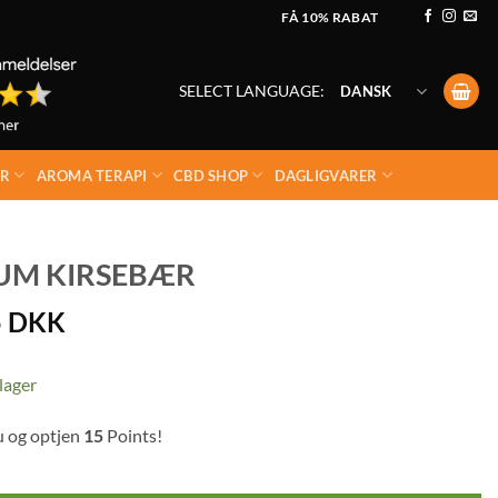
FÅ 10% RABAT
SELECT LANGUAGE:
DANSK
ER
AROMA TERAPI
CBD SHOP
DAGLIGVARER
M KIRSEBÆR
5
DKK
lager
u og optjen
15
Points!