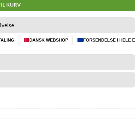
TIL KURV
ivelse
LING
DANSK WEBSHOP
FORSENDELSE I HELE EU