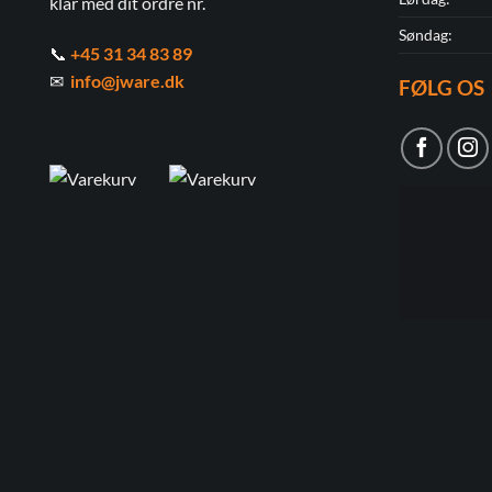
klar med dit ordre nr.
Søndag:
📞
+45 31 34 83 89
✉
info@jware.dk
FØLG OS