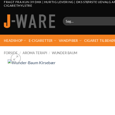
FRAGT FRA KUN 39 DKK | HURTIG LEVERING | DKS STØRSTE UDVALG A
CIGARETHYLSTRE
Søg
efter:
HEADSHOP
E-CIGARETTER
VANDPIBER
CIGARET TILBEHØ
FORSIDE
/
AROMA TERAPI
/
WUNDER BAUM