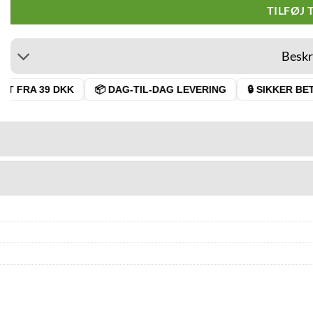
TILFØJ 
Beskr
T FRA 39 DKK
📦 DAG-TIL-DAG LEVERING
🔒 SIKKER BETA