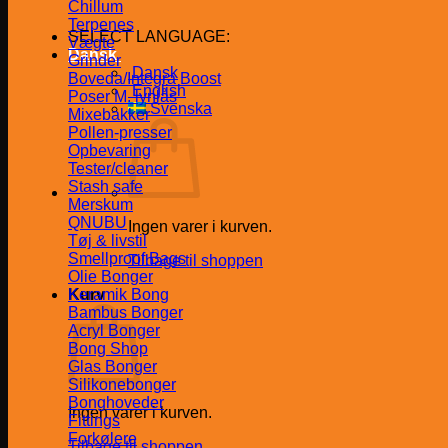
Chillum
Terpenes
SELECT LANGUAGE:
Vægte
Dansk
Grinder
Dansk
Boveda/Integra Boost
English
Poser M. lynlås
Svenska
Mixebakker
Pollen-presser
Opbevaring
Tester/cleaner
Stash safe
Merskum
QNUBU
Ingen varer i kurven.
Tøj & livstil
Smellproof Bags
Tilbage til shoppen
Olie Bonger
Kurv
Keramik Bong
Bambus Bonger
Acryl Bonger
Bong Shop
Glas Bonger
Silikonebonger
Bonghoveder
Ingen varer i kurven.
Fittings
Forkølere
Tilbage til shoppen