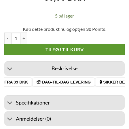
5 på lager
Køb dette produkt nu og optjen
30
Points!
Atomic Joint Roller 70 mm antal
TILFØJ TIL KURV
Beskrivelse
 FRA 39 DKK
📦 DAG-TIL-DAG LEVERING
🔒 SIKKER BETA
Specifikationer
Anmeldelser (0)