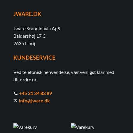
JWARE.DK
Jware Scandinavia ApS
Baldershøj 17 C
2635 Ishøj
KUNDESERVICE
Ved telefonisk henvendelse, vær venligst klar med
dit ordre nr.
📞
+45 31 34 83 89
✉
info@jware.dk