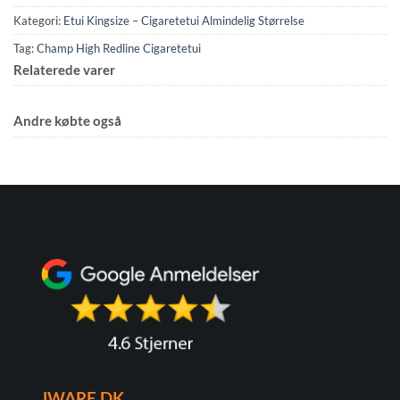
Kategori:
Etui Kingsize – Cigaretetui Almindelig Størrelse
Tag:
Champ High Redline Cigaretetui
Relaterede varer
Andre købte også
JWARE.DK