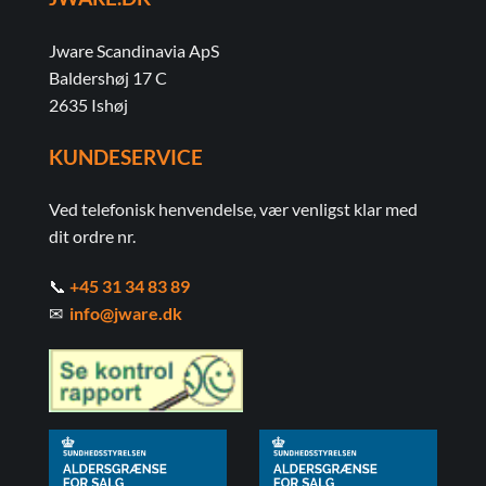
Jware Scandinavia ApS
Baldershøj 17 C
2635 Ishøj
KUNDESERVICE
Ved telefonisk henvendelse, vær venligst klar med
dit ordre nr.
📞
+45 31 34 83 89
✉
info@jware.dk