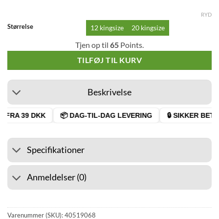
RYD
Størrelse
12 kingsize
20 kingsize
Tjen op til
65
Points.
TILFØJ TIL KURV
Beskrivelse
FRA 39 DKK
📦 DAG-TIL-DAG LEVERING
🔒 SIKKER BETAL
Specifikationer
Anmeldelser (0)
Varenummer (SKU):
40519068