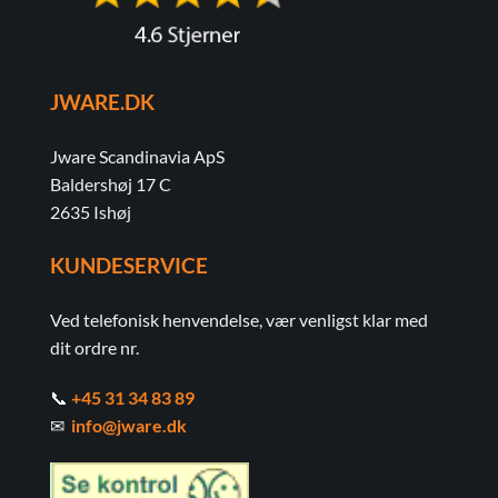
JWARE.DK
Jware Scandinavia ApS
Baldershøj 17 C
2635 Ishøj
KUNDESERVICE
Ved telefonisk henvendelse, vær venligst klar med
dit ordre nr.
📞
+45 31 34 83 89
✉
info@jware.dk