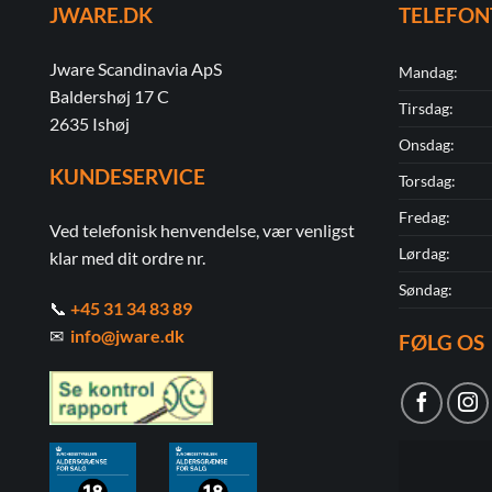
JWARE.DK
TELEFON
Jware Scandinavia ApS
Mandag:
Baldershøj 17 C
Tirsdag:
2635 Ishøj
Onsdag:
KUNDESERVICE
Torsdag:
Fredag:
Ved telefonisk henvendelse, vær venligst
Lørdag:
klar med dit ordre nr.
Søndag:
📞
+45 31 34 83 89
✉
info@jware.dk
FØLG OS