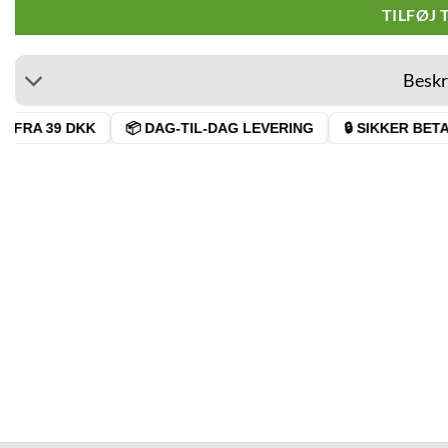
TILFØJ 
Beskr
FRA 39 DKK
📦 DAG-TIL-DAG LEVERING
🔒 SIKKER BETAL