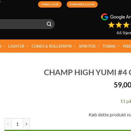
F
KUNDE LOGIN
FORHANDLER LOGIN
R
LIGHTER
CONES & RULLEPAPIR
SPIRITUS
TOBAK
PIB
CHAMP HIGH YUMI #4 
59,0
11 på
Køb dette produkt n
Champ High Yumi #4 Grinder 50 mm 2-Dele antal