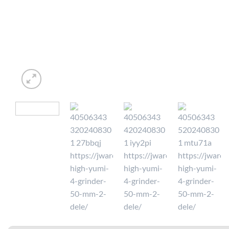
⭐ 4.6 PÅ GOOGLE
🚚 FRAGT 