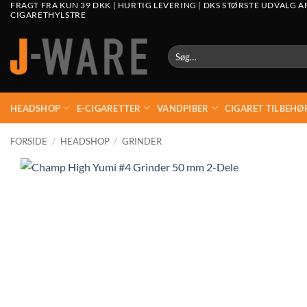
FRAGT FRA KUN 39 DKK | HURTIG LEVERING | DKS STØRSTE UDVALG A
CIGARETHYLSTRE
Søg
efter:
HEADSHOP
E-CIGARETTER
VANDPIBER
CIGARET TILBEHØ
FORSIDE
/
HEADSHOP
/
GRINDER