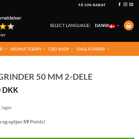
FÅ 10% RABAT
SELECT LANGUAGE:
DANSK
ER
AROMA TERAPI
CBD SHOP
DAGLIGVARER
GRINDER 50 MM 2-DELE
0
DKK
 lager
u og optjen
59
Points!