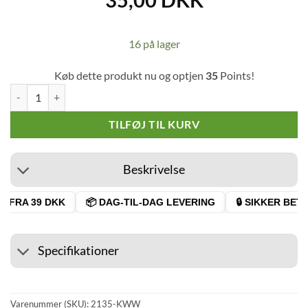
16 på lager
Køb dette produkt nu og optjen
35
Points!
Dollar Pre-rolled Cones antal
TILFØJ TIL KURV
Beskrivelse
 FRA 39 DKK
📦 DAG-TIL-DAG LEVERING
🔒 SIKKER BETAL
Specifikationer
Varenummer (SKU):
2135-KWW