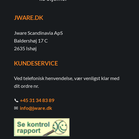
JWARE.DK
Jware Scandinavia ApS
Baldershøj 17 C
2635 Ishøj
KUNDESERVICE
Ved telefonisk henvendelse, vær venligst klar med
dit ordre nr.
📞
+45 31 34 83 89
✉
info@jware.dk