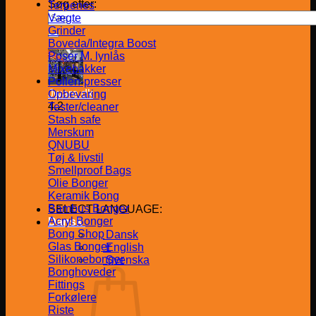
Søg efter:
Terpenes
Vægte
Grinder
Boveda/Integra Boost
Poser M. lynlås
Mixebakker
Pollen-presser
Jware.dk
Opbevaring
4.2
Tester/cleaner
Stash safe
Merskum
QNUBU
Tøj & livstil
Smellproof Bags
Olie Bonger
Keramik Bong
Bambus Bonger
SELECT LANGUAGE:
Acryl Bonger
Dansk
Bong Shop
Dansk
Glas Bonger
English
Silikonebonger
Svenska
Bonghoveder
Fittings
Forkølere
Riste