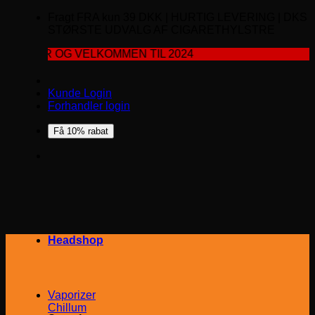
Fragt FRA kun 39 DKK | HURTIG LEVERING | DKS
STØRSTE UDVALG AF CIGARETHYLSTRE
R OG VELKOMMEN TIL 2024
Kunde Login
Forhandler login
Få 10% rabat
Headshop
Vaporizer
Chillum