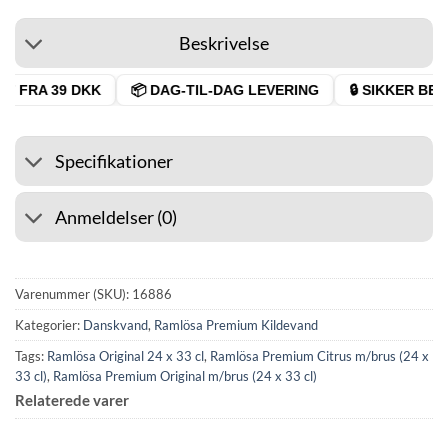
Beskrivelse
T FRA 39 DKK
📦 DAG-TIL-DAG LEVERING
🔒 SIKKER BETA
Specifikationer
Anmeldelser (0)
Varenummer (SKU):
16886
Kategorier:
Danskvand
,
Ramlösa Premium Kildevand
Tags:
Ramlösa Original 24 x 33 cl
,
Ramlösa Premium Citrus m/brus (24 x
33 cl)
,
Ramlösa Premium Original m/brus (24 x 33 cl)
Relaterede varer