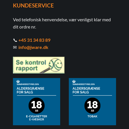
KUNDESERVICE
Ved telefonisk henvendelse, vær venligst klar med
dit ordre nr.
📞
+45 31 34 83 89
✉
info@jware.dk