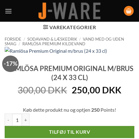
VAREKATEGORIER
FORSIDE
/
SODAVAND & LÆSKEDRIK
/
VAND MED OG UDEN
SMAG
/
RAMLÖSA PREMIUM KILDEVAND
-17%
RAMLÖSA PREMIUM ORIGINAL M/BRUS
(24 X 33 CL)
Den
Den
300,00
DKK
250,00
DKK
oprindelige
aktu
pris
pris
Køb dette produkt nu og optjen
250
Points!
var:
er:
Ramlösa Premium Original m/brus (24 x 33 cl) antal
300,00 DKK.
250
TILFØJ TIL KURV