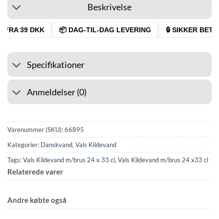
Beskrivelse
FRA 39 DKK
📦 DAG-TIL-DAG LEVERING
🔒 SIKKER BETAL
Specifikationer
Anmeldelser (0)
Varenummer (SKU):
66895
Kategorier:
Danskvand
,
Vals Kildevand
Tags:
Vals Kildevand m/brus 24 x 33 cl
,
Vals Kildevand m/brus 24 x33 cl
Relaterede varer
Andre købte også