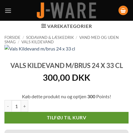
VAREKATEGORIER
FORSIDE
/
SODAVAND & LÆSKEDRIK
/
VAND MED OG UDEN
SMAG
/
VALS KILDEVAND
VALS KILDEVAND M/BRUS 24 X 33 CL
300,00
DKK
Køb dette produkt nu og optjen
300
Points!
Vals Kildevand m/brus 24 x 33 cl antal
TILFØJ TIL KURV