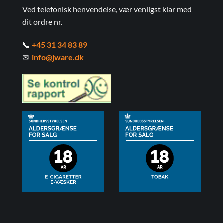
Ved telefonisk henvendelse, vær venligst klar med
dit ordre nr.
📞
+45 31 34 83 89
✉
info@jware.dk