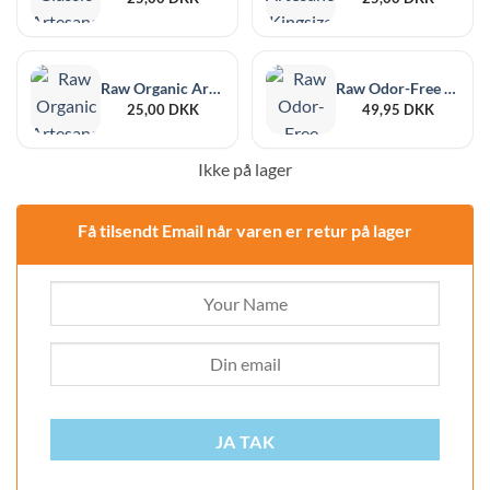
Raw Organic Artesano Kingsize Slim + Tips
Raw Odor-Free Black XL 6 Stk 215 x 255mm
25,00
DKK
49,95
DKK
Ikke på lager
Få tilsendt Email når varen er retur på lager
JA TAK