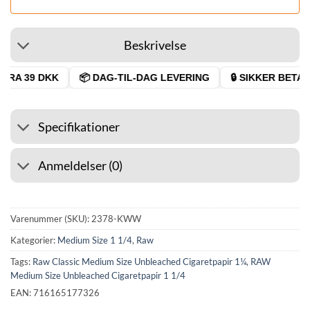
Beskrivelse
RA 39 DKK
📦 DAG-TIL-DAG LEVERING
🔒 SIKKER BETALI
Specifikationer
Anmeldelser (0)
Varenummer (SKU):
2378-KWW
Kategorier:
Medium Size 1 1/4
,
Raw
Tags:
Raw Classic Medium Size Unbleached Cigaretpapir 1¼
,
RAW
Medium Size Unbleached Cigaretpapir 1 1/4
EAN: 716165177326