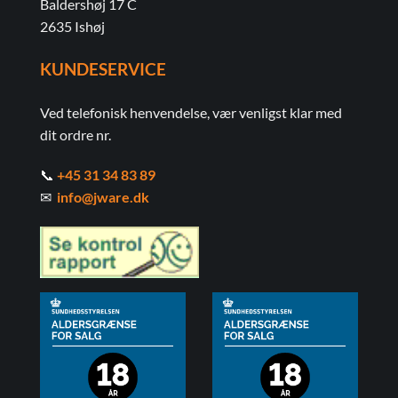
Baldershøj 17 C
2635 Ishøj
KUNDESERVICE
Ved telefonisk henvendelse, vær venligst klar med
dit ordre nr.
📞
+45 31 34 83 89
✉
info@jware.dk