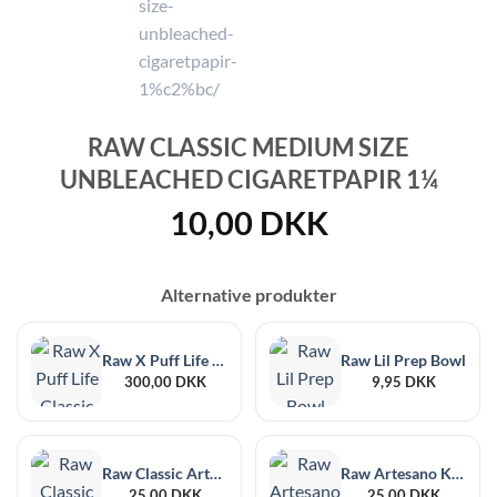
RAW CLASSIC MEDIUM SIZE
UNBLEACHED CIGARETPAPIR 1¼
10,00
DKK
Alternative produkter
Raw X Puff Life Classic Case Black
Raw Lil Prep Bowl
300,00
DKK
9,95
DKK
Raw Classic Artesano 1¼ Size + Filtertips
Raw Artesano Kingsize Slim + Tips
25,00
DKK
25,00
DKK