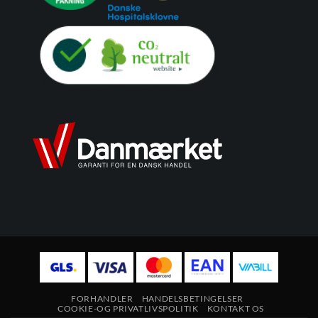
FORHANDLER
HANDELSBETINGELSER
COOKIE-OG PRIVATLIVSPOLITIK
KONTAKT OS