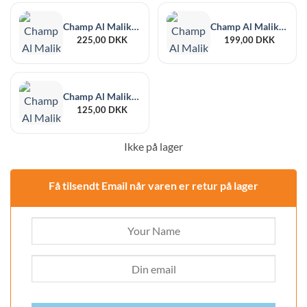
er:
999,00
455,00
Champ Al Malik Khouribga Vandpibe 38 cm
Champ Al Malik Temara Vandpibe 38 cm
225,00
DKK
199,00
DKK
Champ Al Malik Essaouira Vandpibe 25 cm
125,00
DKK
Ikke på lager
Få tilsendt Email når varen er retur på lager