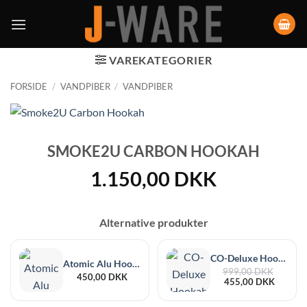
VAREKATEGORIER
FORSIDE
/
VANDPIBER
/
VANDPIBER
SMOKE2U CARBON HOOKAH
1.150,00
DKK
Alternative produkter
CO-Deluxe Hookah 28 cm
Atomic Alu Hookah 47 cm
Den
999,00
DKK
450,00
DKK
Den
oprindel
455,00
DKK
aktuelle
pris
pris
var: