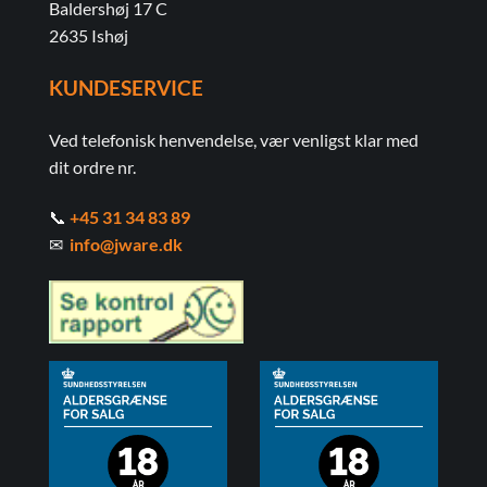
Baldershøj 17 C
2635 Ishøj
KUNDESERVICE
Ved telefonisk henvendelse, vær venligst klar med
dit ordre nr.
📞
+45 31 34 83 89
✉
info@jware.dk