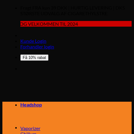
Fragt FRA kun 39 DKK | HURTIG LEVERING | DKS
STØRSTE UDVALG AF CIGARETHYLSTRE
 OG VELKOMMEN TIL 2024
Kunde Login
Forhandler login
Få 10% rabat
Headshop
Vaporizer
Chillum