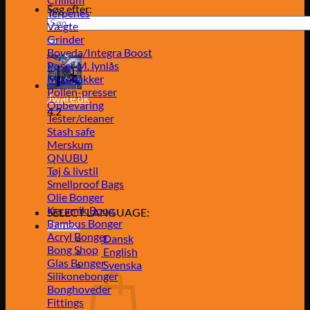
Søg efter:
Terpenes
Vægte
Grinder
Boveda/Integra Boost
Poser M. lynlås
Mixebakker
Pollen-presser
Jware.dk
Opbevaring
4.2
Tester/cleaner
Stash safe
Merskum
QNUBU
Tøj & livstil
Smellproof Bags
Olie Bonger
Keramik Bong
SELECT LANGUAGE:
Bambus Bonger
Dansk
Acryl Bonger
Dansk
Bong Shop
English
Glas Bonger
Svenska
Silikonebonger
Bonghoveder
Fittings