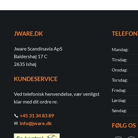
JWARE.DK
TELEFON
Jware Scandinavia ApS
Mandag:
Baldershøj 17 C
Tirsdag:
2635 Ishøj
Onsdag:
KUNDESERVICE
Torsdag:
Fredag:
Ved telefonisk henvendelse, vær venligst
Lørdag:
klar med dit ordre nr.
Søndag:
📞
+45 31 34 83 89
✉
info@jware.dk
FØLG OS