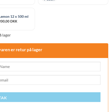
pris
pris
var:
er:
190,00 DKK.
170,00
Lemon 12 x 500 ml
200,00
DKK
å lager
varen er retur på lager
TAK