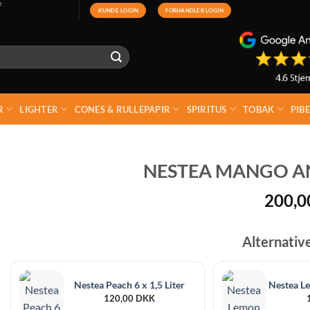
F
KUNDE LOGIN
FORHANDLER LOGIN
R
LIGHTER
CONES & RULLEPAPIR
SPIRITUS
TOBAK
PIB
NESTEA MANGO AN
200,
Alternativ
Nestea Peach 6 x 1,5 Liter
Nestea Le
120,00
DKK