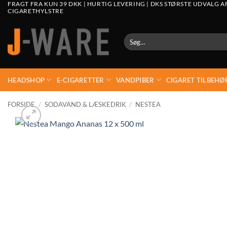
FRAGT FRA KUN 39 DKK | HURTIG LEVERING | DKS STØRSTE UDVALG A
CIGARETHYLSTRE
Søg
efter:
HEADSHOP
E-CIGARETTER
VANDPIBER
CIGARET TILBEHØ
FORSIDE
/
SODAVAND & LÆSKEDRIK
/
NESTEA