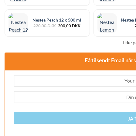
Nestea Peach 12 x 500 ml
Nestea 
Den
Den
220,00
DKK
200,00
DKK
oprindelige
aktuelle
pris
pris
var:
er:
Ikke p
220,00 DKK.
200,00 DKK.
Få tilsendt Email når 
JA 