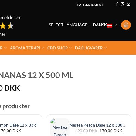
FÅ 10% RABAT
SELECT LANGUAGE:
DANSK
ER
AROMA TERAPI
CBD SHOP
DAGLIGVARER
ANAS 12 X 500 ML
00
DKK
e produkter
mon Dåse 12 x 33 cl
Nestea Peach Dåse 12 x 330 ml
Den
Den
170,00
DKK
190,00
DKK
170,00
DKK
oprindelige
aktuelle