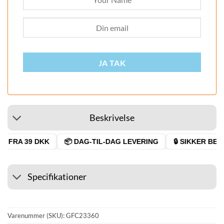
JA TAK
Beskrivelse
 FRA 39 DKK
📦 DAG-TIL-DAG LEVERING
🔒 SIKKER BETA
Specifikationer
Varenummer (SKU):
GFC23360