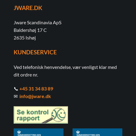
JWARE.DK
Jware Scandinavia ApS
Baldershøj 17 C
2635 Ishøj
KUNDESERVICE
Ved telefonisk henvendelse, vær venligst klar med
dit ordre nr.
📞
+45 31 34 83 89
✉
info@jware.dk