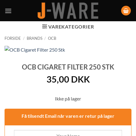
VAREKATEGORIER
FORSIDE
/
BRANDS
/
OCB
OCB CIGARET FILTER 250 STK
35,00
DKK
Ikke på lager
Få tilsendt Email når varen er retur på lager